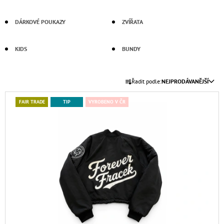
A
J
DÁRKOVÉ POUKAZY
ZVÍŘATA
Í
T
KIDS
BUNDY
?
Ř
Řadit podle:
NEJPRODÁVANĚJŠÍ
A
V
Z
FAIR TRADE
TIP
VYROBENO V ČR
Ý
E
HLEDAT
P
N
I
Í
S
P
D
P
O
R
R
P
O
O
O
D
R
D
U
U
U
Č
K
U