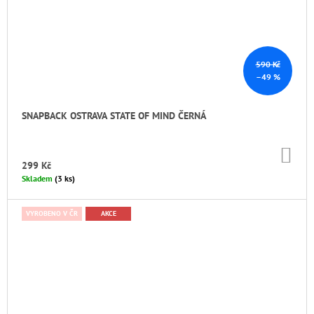
590 Kč
–49 %
SNAPBACK OSTRAVA STATE OF MIND ČERNÁ
DO
KO
299 Kč
Skladem
(3 ks)
VYROBENO V ČR
AKCE