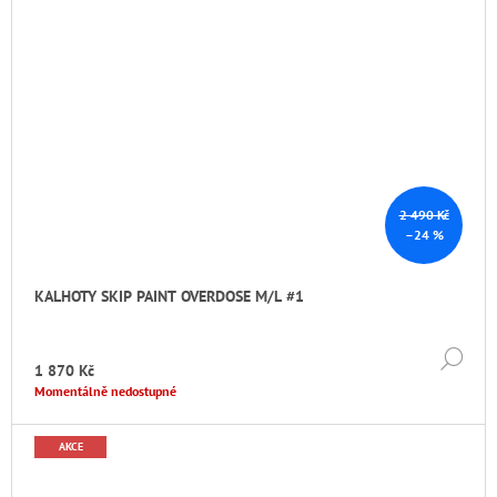
2 490 Kč
–24 %
KALHOTY SKIP PAINT OVERDOSE M/L #1
DE
1 870 Kč
Momentálně nedostupné
AKCE