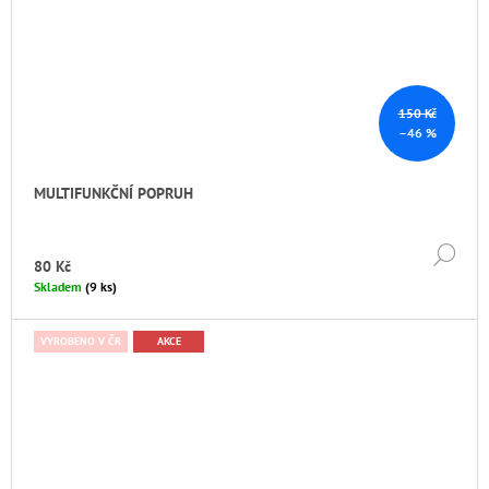
150 Kč
–46 %
MULTIFUNKČNÍ POPRUH
DE
80 Kč
Skladem
(9 ks)
VYROBENO V ČR
AKCE