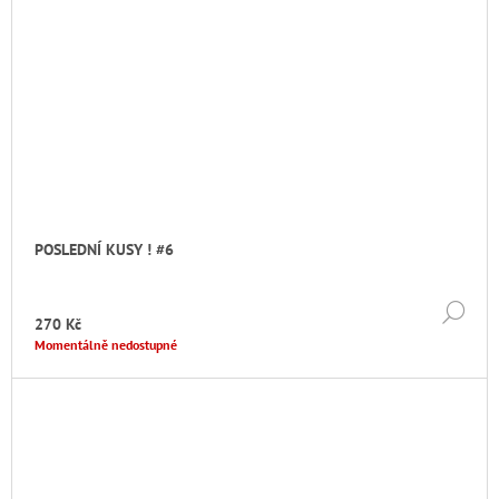
POSLEDNÍ KUSY ! #6
DE
270 Kč
Momentálně nedostupné