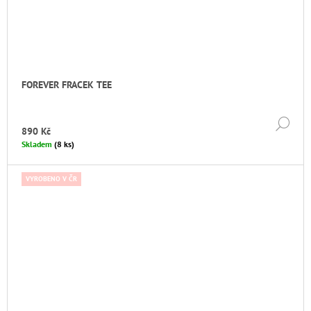
FOREVER FRACEK TEE
DE
890 Kč
Skladem
(8 ks)
VYROBENO V ČR