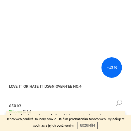
–13 %
LOVE IT OR HATE IT DSGN OVER-TEE NO.4
DE
650 Kč
Skladem
(1 ks)
Registruj se do newsletteru. Buď první, kdo se dozví o chystaných
Tento web používá soubory cookie
. Dalším procházením tohoto webu vyjadřujete
novinkách, čerpej speciální bonusy a slevy jen pro odběratele.
souhlas s jejich používáním.
ROZUMÍM
TIP
AKCE