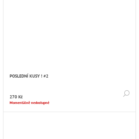
POSLEDNÍ KUSY ! #2
DE
270 Kč
Momentálně nedostupné