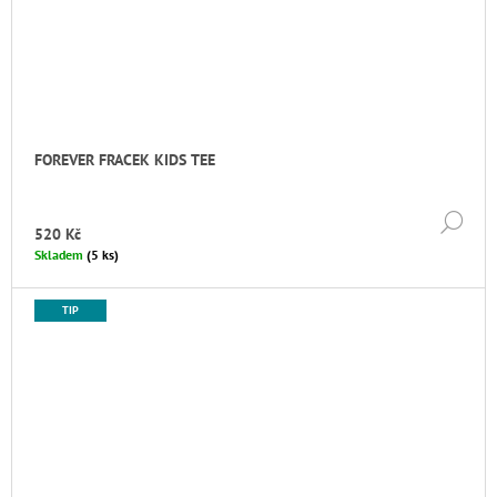
FOREVER FRACEK KIDS TEE
DE
520 Kč
Skladem
(5 ks)
TIP