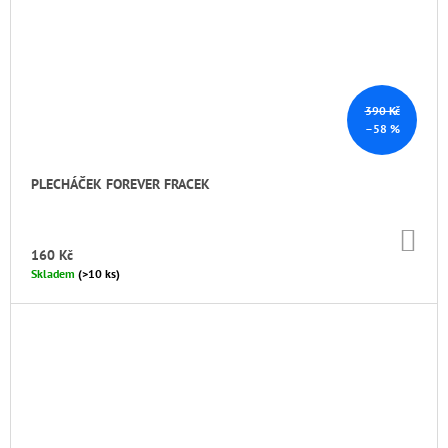
390 Kč
–58 %
PLECHÁČEK FOREVER FRACEK
DO
KO
160 Kč
Skladem
(>10 ks)