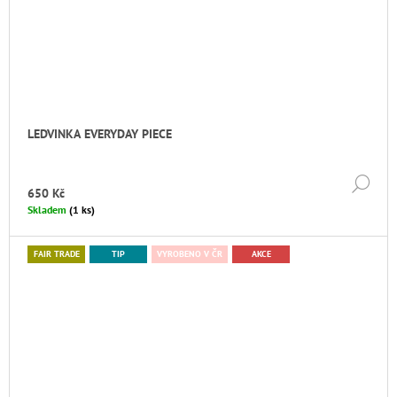
LEDVINKA EVERYDAY PIECE
DE
650 Kč
Skladem
(1 ks)
FAIR TRADE
TIP
VYROBENO V ČR
AKCE