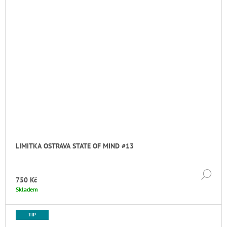
LIMITKA OSTRAVA STATE OF MIND #13
DE
750 Kč
Skladem
TIP