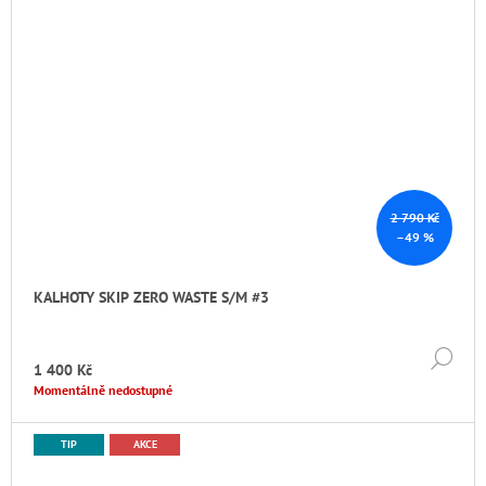
2 790 Kč
–49 %
KALHOTY SKIP ZERO WASTE S/M #3
DE
1 400 Kč
Momentálně nedostupné
TIP
AKCE