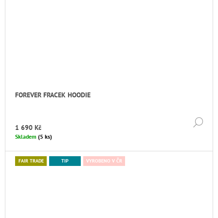
FOREVER FRACEK HOODIE
DE
1 690 Kč
Skladem
(5 ks)
FAIR TRADE
TIP
VYROBENO V ČR