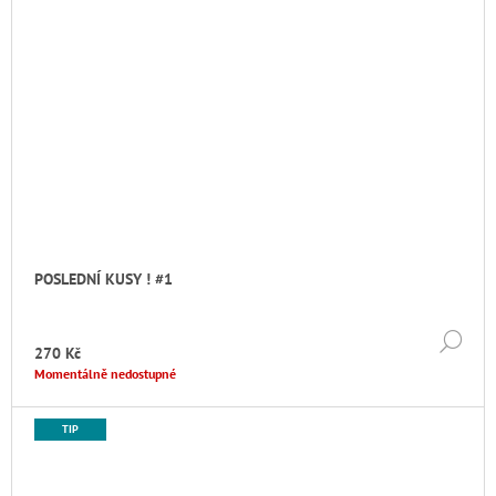
POSLEDNÍ KUSY ! #1
DE
270 Kč
Momentálně nedostupné
TIP