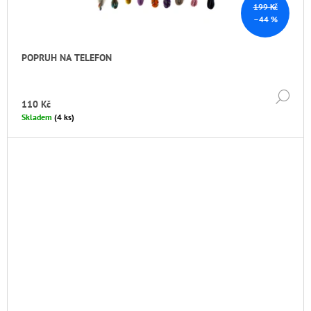
199 Kč
–44 %
POPRUH NA TELEFON
DE
110 Kč
Skladem
(4 ks)