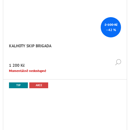
2 100 Kč
–42 %
KALHOTY SKIP BRIGADA
DE
1 200 Kč
Momentálně nedostupné
TIP
AKCE