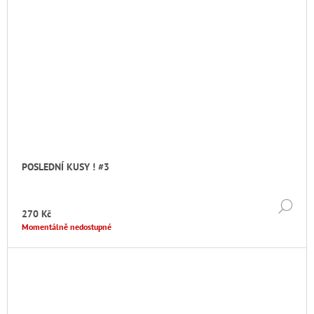
POSLEDNÍ KUSY ! #3
DE
270 Kč
Momentálně nedostupné