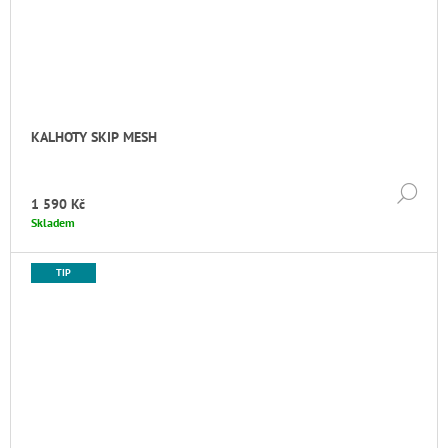
KALHOTY SKIP MESH
DE
1 590 Kč
Skladem
TIP