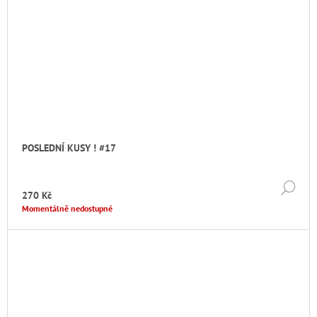
POSLEDNÍ KUSY ! #17
DE
270 Kč
Momentálně nedostupné