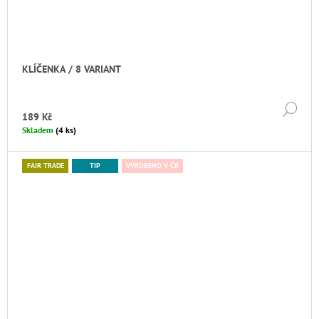
KLÍČENKA / 8 VARIANT
DE
189 Kč
Skladem
(4 ks)
FAIR TRADE
TIP
VYROBENO V ČR