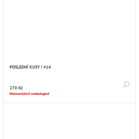
POSLEDNÍ KUSY ! #14
DE
270 Kč
Momentálně nedostupné