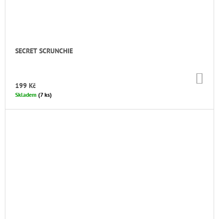
SECRET SCRUNCHIE
DO
KO
199 Kč
Skladem
(7 ks)