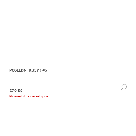
POSLEDNÍ KUSY ! #5
DE
270 Kč
Momentálně nedostupné