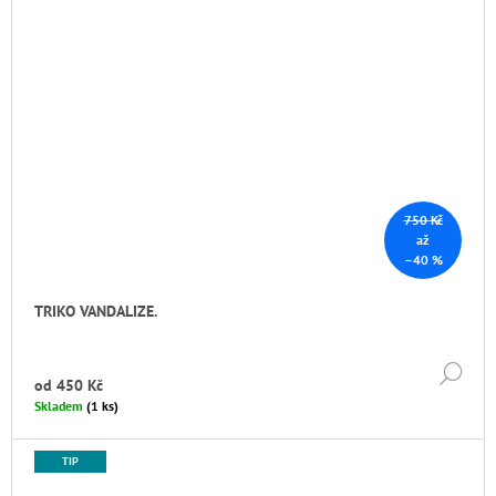
750 Kč
až
–40 %
TRIKO VANDALIZE.
DE
od
450 Kč
Skladem
(1 ks)
TIP