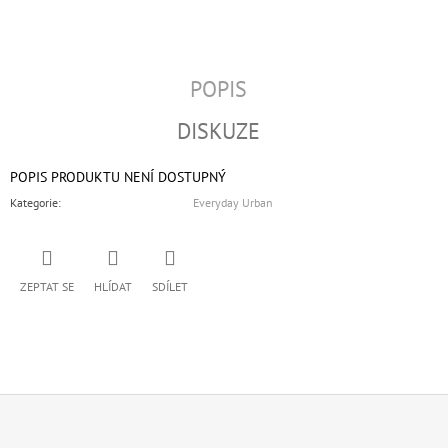
POPIS
DISKUZE
POPIS PRODUKTU NENÍ DOSTUPNÝ
Kategorie
:
Everyday Urban
ZEPTAT SE
HLÍDAT
SDÍLET
Z