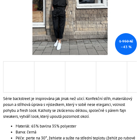
A
J
Í
T
?
1 950 Kč
–43 %
HLEDAT
D
Série backstreet je inspirována jak jinak než ulicí. Konfekční střih, materiálový
O
posun a
střihová úprava s výsledkem, který v sobě nese eleganci, volnost
P
pohybu a fresh look. Kalhoty se zkrácenou délkou, společně s párem fajn
O
sneakers, vytváří look, který upoutá pozornost okolí.
R
Materiál: 65% bavlna 35% polyester
U
Barva: černá
Č
Péče: perte na 30°, žehlete a sušte na střední teplotu (žehlit po rubové
U