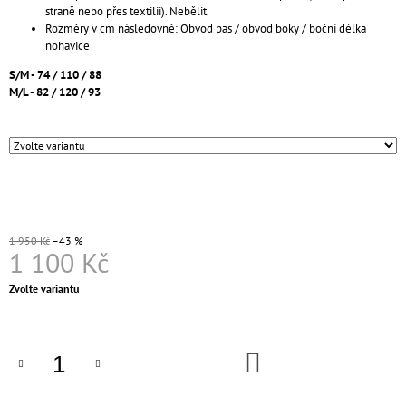
straně nebo přes textilii). Nebělit.
J
Rozměry v cm následovně: Obvod pas / obvod boky / boční délka
E
nohavice
M
E
S/M - 74 / 110 / 88
M/L - 82 / 120 / 93
KLÍČENKA
/
8
VARIANT
189
Kč
1 950 Kč
–43 %
1 100 Kč
Měrná
Zvolte variantu
cena:
DO
KOŠÍKU