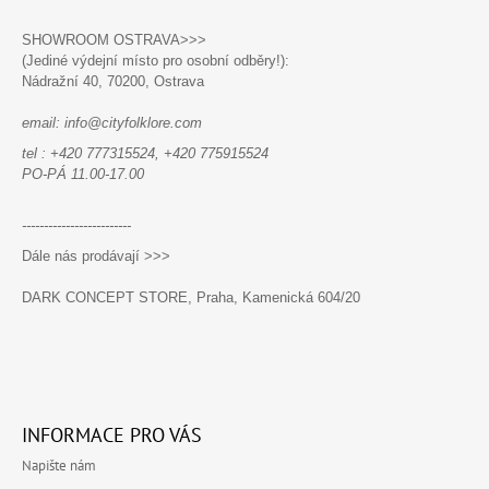
Á
SHOWROOM OSTRAVA>>>
P
(Jediné výdejní místo pro osobní odběry!):
A
Nádražní 40,
70200, Ostrava
T
email: info@cityfolklore.com
Í
tel : +420 777315524, +420 775915524
PO-PÁ 11.00-17.00
-------------------------
Dále nás prodávají >>>
DARK CONCEPT STORE, Praha, Kamenická 604/20
INFORMACE PRO VÁS
Napište nám