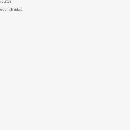
I
 platba
S
osobních údajů
U