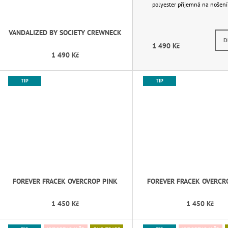
polyester příjemná na nošení 
VANDALIZED BY SOCIETY CREWNECK
Skla
D
1 490 Kč
1 490 Kč
TIP
TIP
FOREVER FRACEK OVERCROP PINK
FOREVER FRACEK OVERCR
1 450 Kč
1 450 Kč