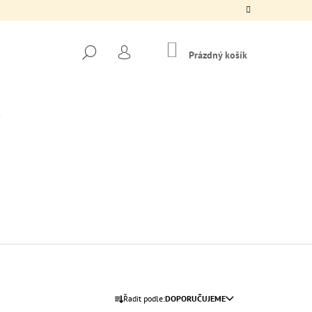
NÁKUPNÍ
HLEDAT
KOŠÍK
Prázdný košík
PŘIHLÁŠENÍ
Následující
Ř
Řadit podle:
DOPORUČUJEME
 CROP TOP
A