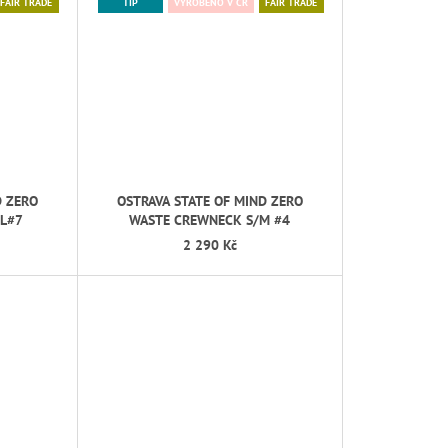
FAIR TRADE
TIP
VYROBENO V ČR
FAIR TRADE
D ZERO
OSTRAVA STATE OF MIND ZERO
L#7
WASTE CREWNECK S/M #4
2 290 Kč