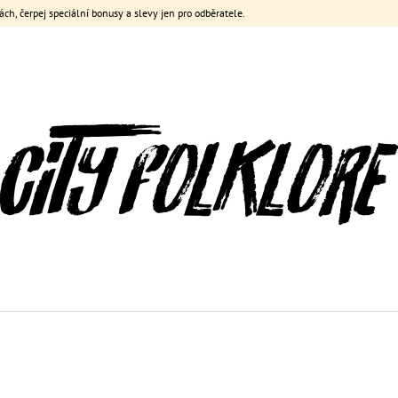
ách, čerpej speciální bonusy a slevy jen pro odběratele.
CO POTŘEBUJETE NAJÍT?
HLEDAT
DOPORUČUJEME
FOREVER FRACEK REVERSIBLE CROP
FOREVER FRACEK