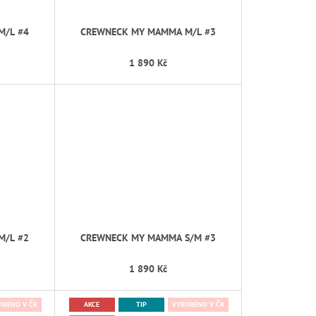
M/L #4
CREWNECK MY MAMMA M/L #3
1 890 Kč
M/L #2
CREWNECK MY MAMMA S/M #3
1 890 Kč
OBENO V ČR
AKCE
TIP
VYROBENO V ČR