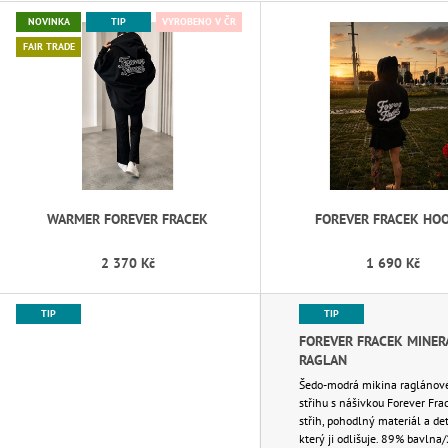
BOMBER / BLACK
V
750 Kč
NOVINKA
TIP
VYROBENO V ČR
2 690 Kč
Ý
FAIR TRADE
P
I
S
P
R
O
D
WARMER FOREVER FRACEK
FOREVER FRACEK HO
U
2 370 Kč
1 690 Kč
K
T
TIP
TIP
Ů
FOREVER FRACEK MINER
RAGLAN
Šedo-modrá mikina raglánov
střihu s nášivkou Forever Frac
střih, pohodlný materiál a det
který ji odlišuje. 89% bavln