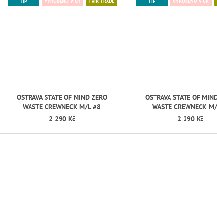
TIP
VYROBENO V ČR
FAIR TRADE
TIP
VYROBENO V ČR
OSTRAVA STATE OF MIND ZERO
OSTRAVA STATE OF MIN
WASTE CREWNECK M/L #8
WASTE CREWNECK M/
2 290 Kč
2 290 Kč