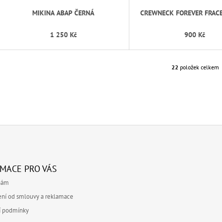
MIKINA ABAP ČERNÁ
CREWNECK FOREVER FRAC
1 250 Kč
900 Kč
22
položek celkem
O
V
L
Á
D
A
C
Í
P
R
V
MACE PRO VÁS
K
nám
Y
V
ní od smlouvy a reklamace
Ý
í podmínky
P