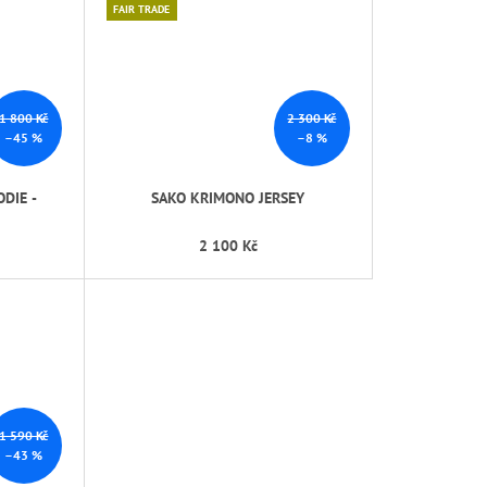
FAIR TRADE
1 800 Kč
2 300 Kč
–45 %
–8 %
DIE -
SAKO KRIMONO JERSEY
2 100 Kč
1 590 Kč
–43 %