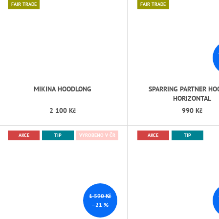
FAIR TRADE
FAIR TRADE
MIKINA HOODLONG
SPARRING PARTNER HOO
HORIZONTAL
2 100 Kč
990 Kč
AKCE
TIP
VYROBENO V ČR
AKCE
TIP
1 590 Kč
–21 %