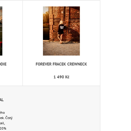
Z
E
N
Í
P
R
O
D
ODIE
FOREVER FRACEK CREWNECK
U
K
1 490 Kč
T
Ů
AL
ého
ek. Čistý
ail,
a/20%