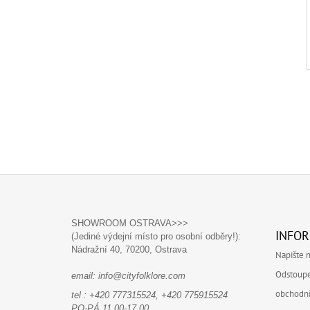
Z
Á
SHOWROOM OSTRAVA>>>
INFOR
(Jediné výdejní místo pro osobní odběry!):
P
Nádražní 40,
70200, Ostrava
Napište 
A
Odstoupe
email: info@cityfolklore.com
T
obchodn
Í
tel : +420 777315524, +420 775915524
PO-PÁ 11.00-17.00