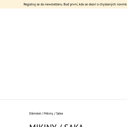
K
Přejít
Registruj se do newsletteru. Buď první, kdo se dozví o chystaných novink
na
O
ZPĚT
ZPĚT
obsah
DO
DO
Š
OBCHODU
OBCHODU
Í
K
Domů
Dámské
/
Mikiny / Saka
POPRUH NA TELEFON