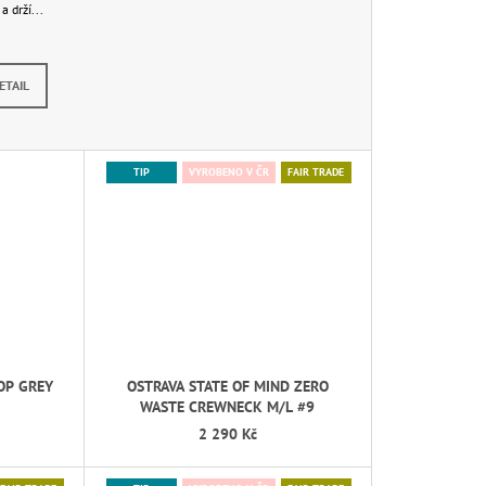
a drží...
dem
(3 ks)
ETAIL
TIP
VYROBENO V ČR
FAIR TRADE
OP GREY
OSTRAVA STATE OF MIND ZERO
WASTE CREWNECK M/L #9
2 290 Kč