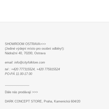
V
L
Á
D
A
C
Í
P
Z
R
Á
V
SHOWROOM OSTRAVA>>>
P
K
(Jediné výdejní místo pro osobní odběry!):
Y
A
Nádražní 40,
70200, Ostrava
V
T
Ý
email: info@cityfolklore.com
P
Í
I
tel : +420 777315524, +420 775915524
S
PO-PÁ 11.00-17.00
U
-------------------------
Dále nás prodávají >>>
DARK CONCEPT STORE, Praha, Kamenická 604/20