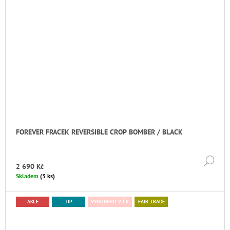
FOREVER FRACEK REVERSIBLE CROP BOMBER / BLACK
DE
2 690 Kč
Skladem
(3 ks)
AKCE
TIP
VYROBENO V ČR
FAIR TRADE