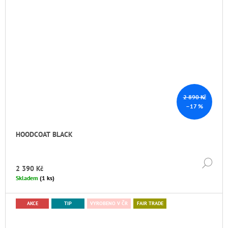
2 890 Kč
–17 %
HOODCOAT BLACK
DE
2 390 Kč
Skladem
(1 ks)
AKCE
TIP
VYROBENO V ČR
FAIR TRADE