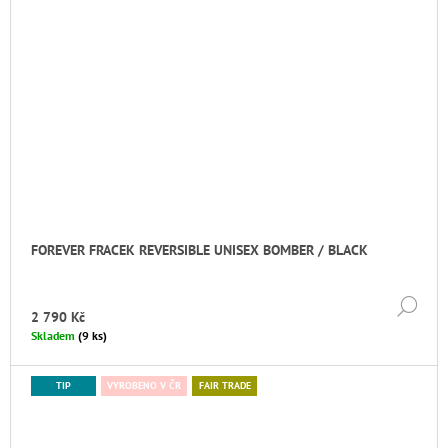
FOREVER FRACEK REVERSIBLE UNISEX BOMBER / BLACK
DE
2 790 Kč
Skladem
(9 ks)
TIP
VYROBENO V ČR
FAIR TRADE