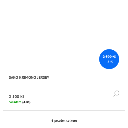
2 300 Kč
–8 %
SAKO KRIMONO JERSEY
DE
2 100 Kč
Skladem
(4 ks)
6
položek celkem
O