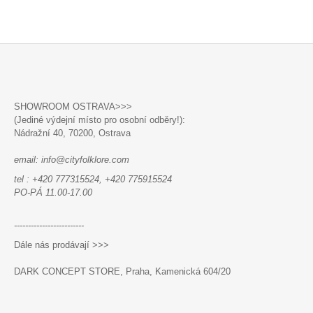
Á
D
A
C
Í
P
Z
R
Á
V
SHOWROOM OSTRAVA>>>
P
K
(Jediné výdejní místo pro osobní odběry!):
Y
A
Nádražní 40,
70200, Ostrava
V
T
Ý
email: info@cityfolklore.com
P
Í
I
tel : +420 777315524, +420 775915524
S
PO-PÁ 11.00-17.00
U
-------------------------
Dále nás prodávají >>>
DARK CONCEPT STORE, Praha, Kamenická 604/20