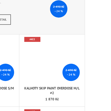
.
2 490 Kč
–24 %
tálně nedostupné
ETAIL
AKCE
2 490 Kč
2 490 Kč
–24 %
–24 %
DOSE S/M
KALHOTY SKIP PAINT OVERDOSE M/L
#2
1 870 Kč