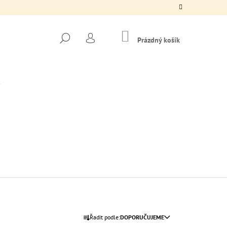
NÁKUPNÍ
HLEDAT
KOŠÍK
Prázdný košík
PŘIHLÁŠENÍ
Následující
Ř
Řadit podle:
DOPORUČUJEME
 CROP TOP
A