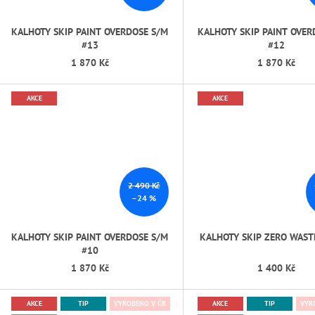
KALHOTY SKIP PAINT OVERDOSE S/M
KALHOTY SKIP PAINT OVER
#13
#12
1 870 Kč
1 870 Kč
AKCE
AKCE
2 490 Kč
–24 %
KALHOTY SKIP PAINT OVERDOSE S/M
KALHOTY SKIP ZERO WAST
#10
1 870 Kč
1 400 Kč
AKCE
TIP
VYROBENO V ČR
AKCE
TIP
VYR