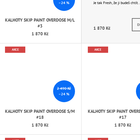
–24 %
Je tak Fresh, že ji budeš chtít..
KALHOTY SKIP PAINT OVERDOSE M/L
Momen
D
#3
1 870 Kč
1 870 Kč
AKCE
AKCE
2 490 Kč
–24 %
KALHOTY SKIP PAINT OVERDOSE S/M
KALHOTY SKIP PAINT OVER
#18
#17
1 870 Kč
1 870 Kč