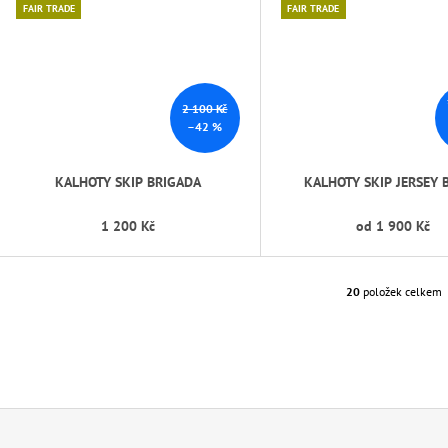
FAIR TRADE
FAIR TRADE
2 100 Kč
–42 %
KALHOTY SKIP BRIGADA
KALHOTY SKIP JERSEY 
1 200 Kč
od
1 900 Kč
20
položek celkem
O
V
L
Á
D
A
C
Í