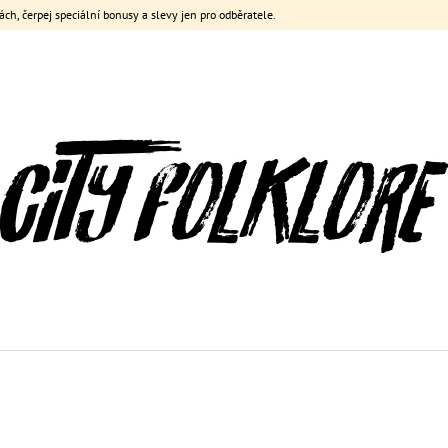
ách, čerpej speciální bonusy a slevy jen pro odběratele.
CO POTŘEBUJETE NAJÍT?
HLEDAT
DOPORUČUJEME
FOREVER FRACEK REVERSIBLE CROP
FOREVER FRACEK