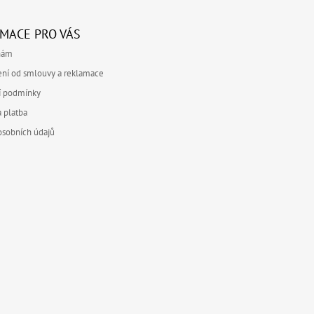
P
R
V
MACE PRO VÁS
K
nám
Y
V
ní od smlouvy a reklamace
Ý
í podmínky
P
I
 platba
S
osobních údajů
U