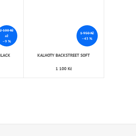
2 100 Kč
1 950 Kč
až
–43 %
–9 %
BLACK
KALHOTY BACKSTREET SOFT
1 100 Kč