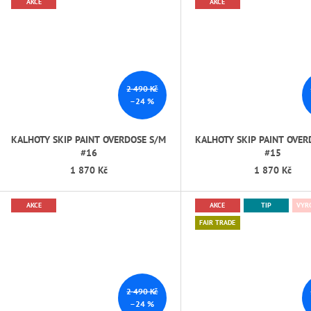
AKCE
AKCE
2 490 Kč
–24 %
KALHOTY SKIP PAINT OVERDOSE S/M
KALHOTY SKIP PAINT OVER
#16
#15
1 870 Kč
1 870 Kč
AKCE
AKCE
TIP
VYR
FAIR TRADE
2 490 Kč
–24 %