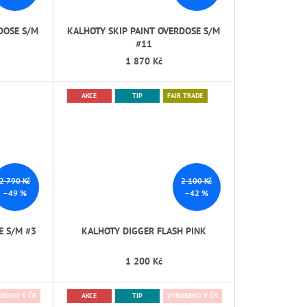
DOSE S/M
KALHOTY SKIP PAINT OVERDOSE S/M
#11
1 870 Kč
AKCE
TIP
FAIR TRADE
2 790 Kč
2 100 Kč
–49 %
–42 %
E S/M #3
KALHOTY DIGGER FLASH PINK
1 200 Kč
OBENO V ČR
AKCE
TIP
VYROBENO V ČR