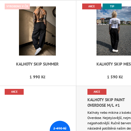
BOMBER / BLACK
V
750 Kč
VYROBENO V ČR
AKCE
TIP
2 690 Kč
Ý
P
I
S
P
R
O
D
KALHOTY SKIP SUMMER
KALHOTY SKIP ME
U
1 990 Kč
1 590 Kč
K
T
AKCE
AKCE
Ů
KALHOTY SKIP PAINT
OVERDOSE M/L #1
Kalhoty nebo mikina z kolekc
Overdose. Nejstylovější, nejm
nejpohodlnější. Ručně barven
2 490 Kč
následně potištěná našim de