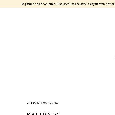
K
Přejít
Registruj se do newsletteru. Buď první, kdo se dozví o chystaných novink
na
O
ZPĚT
ZPĚT
obsah
DO
DO
Š
OBCHODU
OBCHODU
Í
K
Domů
Unisex/pánské
/
Kalhoty
POPRUH NA TELEFON