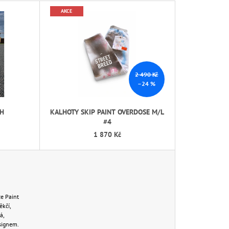
Z
AKCE
E
N
Í
P
2 490 Kč
R
–24 %
O
D
SH
KALHOTY SKIP PAINT OVERDOSE M/L
U
#4
K
1 870 Kč
T
Ů
e Paint
ěkčí,
á,
signem.