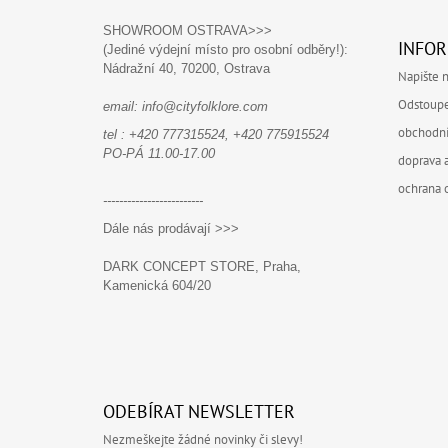
Z
Á
SHOWROOM OSTRAVA>>>
INFOR
(Jediné výdejní místo pro osobní odběry!):
P
Nádražní 40,
70200, Ostrava
Napište 
A
Odstoupe
email: info@cityfolklore.com
T
obchodn
Í
tel : +420 777315524, +420 775915524
PO-PÁ 11.00-17.00
doprava a
ochrana 
-------------------------
Dále nás prodávají >>>
DARK CONCEPT STORE, Praha,
Kamenická 604/20
ODEBÍRAT NEWSLETTER
Nezmeškejte žádné novinky či slevy!