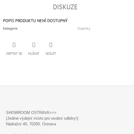
DISKUZE
POPIS PRODUKTU NENÍ DOSTUPNÝ
Kategorie
:
Doplňky
ZEPTAT SE
HLÍDAT
SDÍLET
Z
Á
SHOWROOM OSTRAVA>>>
P
(Jediné výdejní místo pro osobní odběry!):
A
Nádražní 40,
70200, Ostrava
T