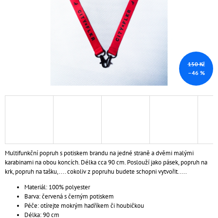
A
J
Í
T
?
150 Kč
–46 %
HLEDAT
D
Multifunkční popruh s potiskem brandu na jedné straně a dvěmi malými
O
karabinami na obou koncích. Délka cca 90 cm. Poslouží jako pásek, popruh na
P
krk, popruh na tašku,.... cokoliv z popruhu budete schopni vytvořit.....
O
Materiál: 100% polyester
R
Barva: červená s černým potiskem
U
Péče: otírejte mokrým hadříkem či houbičkou
Č
Délka: 90 cm
U