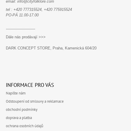
email: info@cityfolklore.com
Í
tel : +420 777315524, +420 775915524
PO-PÁ 11.00-17.00
-------------------------
Dále nás prodávají >>>
DARK CONCEPT STORE, Praha, Kamenická 604/20
INFORMACE PRO VÁS
Napište nám
Odstoupení od smlouvy a reklamace
obchodní podmínky
doprava a platba
ochrana osobních údajů