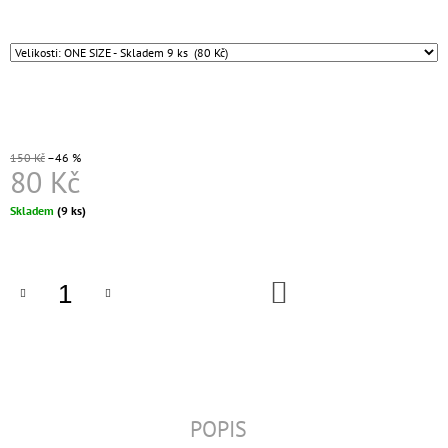
J
E
M
E
KLÍČENKA
/
8
150 Kč
–46 %
VARIANT
80 Kč
189
Měrná
Kč
Skladem
(9 ks)
cena:
DO
KOŠÍKU
POPIS