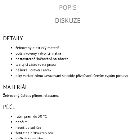
POPIS
DISKUZE
DETAILY
žebrovaný elastický materiál
podšívkovaný / dvojitá vrstva
nastavitelné šněrování na zádech
tvarující záševky na prsou
nášivka Forever Fracek
díky variabilnímu zavazování se dobře přizpůsobí různým typům postavy
MATERIÁL
Žebrovaný úplet s příměsí elastanu.
PÉČE
ruční praní do 30 °C
nebělit
nesušit v sušičce
žehlit na nízkou teplotu
nečistit chemicky