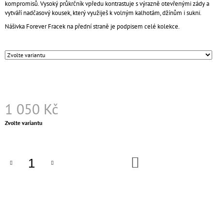
kompromisů. Vysoký průkrčník vpředu kontrastuje s výrazně otevřenými zády a
J
vytváří nadčasový kousek, který využiješ k volným kalhotám, džínům i sukni.
E
M
Nášivka Forever Fracek na přední straně je podpisem celé kolekce.
E
CROP
TOP
FOREVER
FRACEK
749
Kč
1 050 Kč
Měrná
Zvolte variantu
cena:
DO
KOŠÍKU