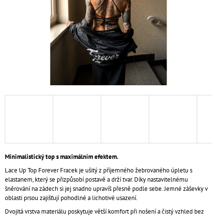
A
J
Í
T
?
HLEDAT
D
Minimalistický top s maximálním efektem.
O
P
Lace Up Top Forever Fracek je ušitý z příjemného žebrovaného úpletu s
O
elastanem, který se přizpůsobí postavě a drží tvar. Díky nastavitelnému
R
šněrování na zádech si jej snadno upravíš přesně podle sebe. Jemné záševky v
U
oblasti prsou zajišťují pohodlné a lichotivé usazení.
Č
Dvojitá vrstva materiálu poskytuje větší komfort při nošení a čistý vzhled bez
U