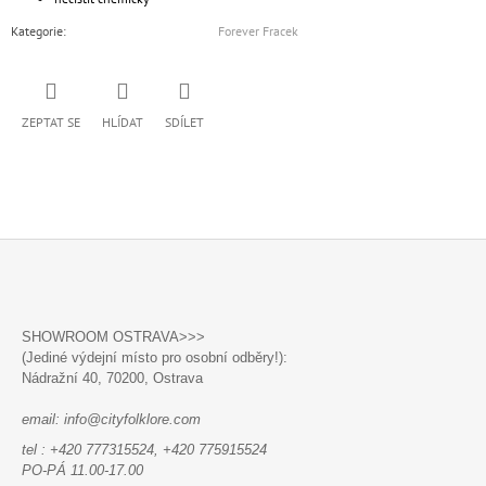
Kategorie
:
Forever Fracek
ZEPTAT SE
HLÍDAT
SDÍLET
Z
Á
SHOWROOM OSTRAVA>>>
P
(Jediné výdejní místo pro osobní odběry!):
A
Nádražní 40,
70200, Ostrava
T
email: info@cityfolklore.com
Í
tel : +420 777315524, +420 775915524
PO-PÁ 11.00-17.00