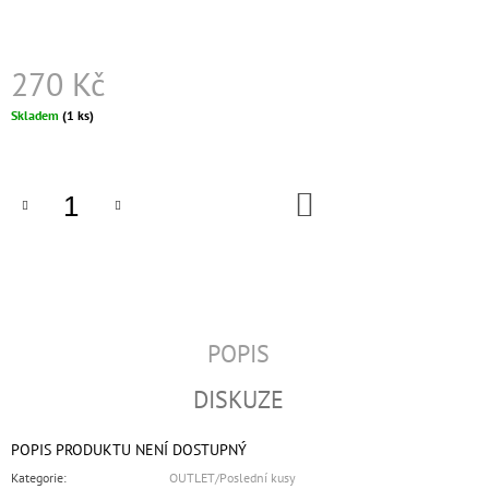
J
E
M
270 Kč
E
Měrná
Skladem
(1 ks)
VANDALIZED
cena:
BY
SOCIETY
DRESS
DO
KOŠÍKU
1
590
Kč
POPIS
DISKUZE
POPIS PRODUKTU NENÍ DOSTUPNÝ
Kategorie
:
OUTLET/Poslední kusy