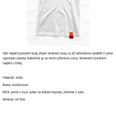
A
J
Í
T
?
Zde najdeš poslední kusy, zbylé velikosti, kusy, co již nebudeme vyrábět či jsme
vyprodali zásoby. Nabízíme je za velmi příznivou cenu. Velikostní označení
HLEDAT
najdeš u fotky.
Materiál: směs
D
Brava: multicolour
O
P
Péče: perte v ruce, sušte na střední teplotu, žehlete z rubu
O
Velikost: viz foto
R
U
Č
U