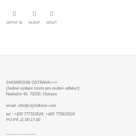
ZEPTAT SE
HLÍDAT
SDÍLET
Z
Á
SHOWROOM OSTRAVA>>>
P
(Jediné výdejní místo pro osobní odběry!):
A
Nádražní 40,
70200, Ostrava
T
email: info@cityfolklore.com
Í
tel : +420 777315524, +420 775915524
PO-PÁ 11.00-17.00
-------------------------