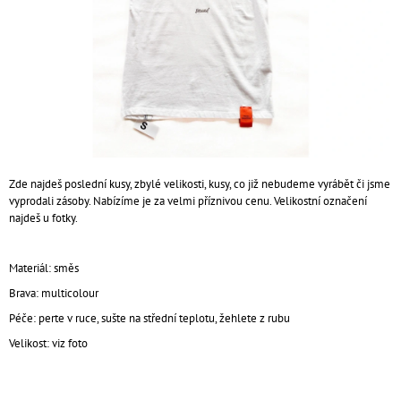
A
J
Í
T
?
Zde najdeš poslední kusy, zbylé velikosti, kusy, co již nebudeme vyrábět či jsme
vyprodali zásoby. Nabízíme je za velmi příznivou cenu. Velikostní označení
HLEDAT
najdeš u fotky.
Materiál: směs
D
Brava: multicolour
O
P
Péče: perte v ruce, sušte na střední teplotu, žehlete z rubu
O
Velikost: viz foto
R
U
Č
U