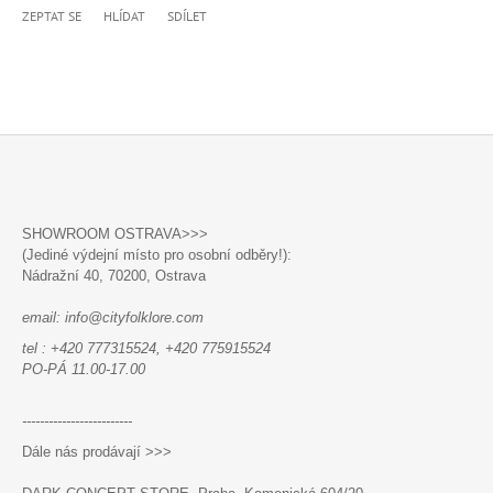
ZEPTAT SE
HLÍDAT
SDÍLET
Z
Á
SHOWROOM OSTRAVA>>>
P
(Jediné výdejní místo pro osobní odběry!):
A
Nádražní 40,
70200, Ostrava
T
email: info@cityfolklore.com
Í
tel : +420 777315524, +420 775915524
PO-PÁ 11.00-17.00
-------------------------
Dále nás prodávají >>>