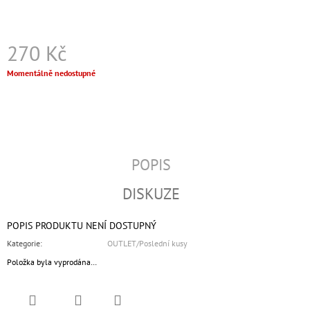
J
E
M
270 Kč
E
Měrná
Momentálně nedostupné
FOREVER
cena:
FRACEK
CROP
TOP
750
Kč
POPIS
DISKUZE
POPIS PRODUKTU NENÍ DOSTUPNÝ
Kategorie
:
OUTLET/Poslední kusy
Položka byla vyprodána…