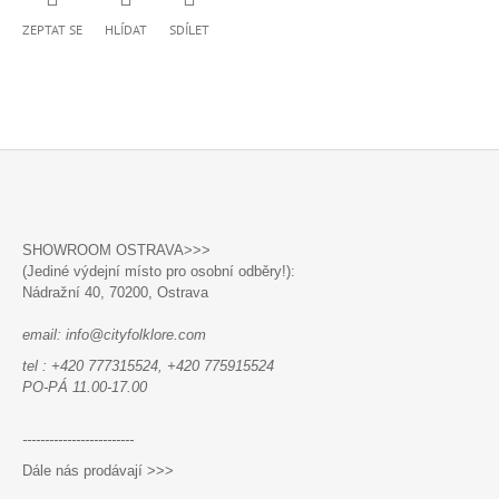
ZEPTAT SE
HLÍDAT
SDÍLET
Z
Á
SHOWROOM OSTRAVA>>>
P
(Jediné výdejní místo pro osobní odběry!):
A
Nádražní 40,
70200, Ostrava
T
email: info@cityfolklore.com
Í
tel : +420 777315524, +420 775915524
PO-PÁ 11.00-17.00
-------------------------
Dále nás prodávají >>>