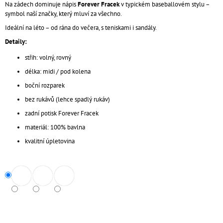
Na zádech dominuje nápis
Forever Fracek
v typickém baseballovém stylu –
J
symbol naší značky, který mluví za všechno.
E
M
Ideální na léto – od rána do večera, s teniskami i sandály.
E
Detaily:
střih: volný, rovný
KLÍČENKA
/
délka: midi / pod kolena
8
VARIANT
boční rozparek
189
bez rukávů (lehce spadlý rukáv)
Kč
zadní potisk Forever Fracek
materiál: 100% bavlna
kvalitní úpletovina