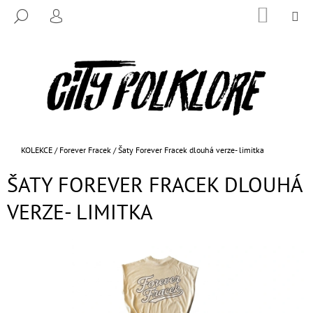
K
Přejít
NÁKUP
M
HLEDAT
na
KOŠÍK
O
PŘIHLÁŠENÍ
ZPĚT
ZPĚT
obsah
Š
Í
C
K
O
P
O
T
Domů
KOLEKCE
/
Forever Fracek
/
Šaty Forever Fracek dlouhá verze- limitka
Ř
ŠATY FOREVER FRACEK DLOUHÁ
E
B
VERZE- LIMITKA
U
J
E
T
E
N