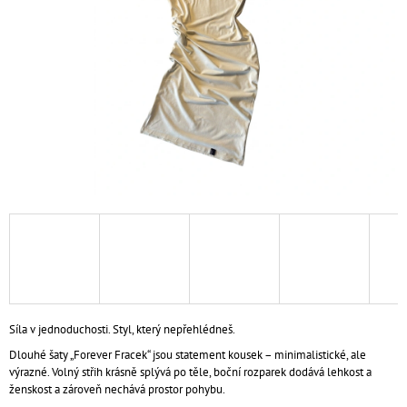
A
J
Í
T
?
HLEDAT
D
O
P
Síla v jednoduchosti. Styl, který nepřehlédneš.
O
R
Dlouhé šaty „Forever Fracek“ jsou statement kousek – minimalistické, ale
U
výrazné. Volný střih krásně splývá po těle, boční rozparek dodává lehkost a
Č
ženskost a zároveň nechává prostor pohybu.
U