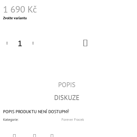
1 690 Kč
Měrná
Zvolte variantu
cena:
DO
KOŠÍKU
POPIS
DISKUZE
POPIS PRODUKTU NENÍ DOSTUPNÝ
Kategorie
:
Forever Fracek